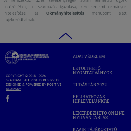
A nemzetközi üzleti tevékenységek során felmerülő ügyek
intézéséhez, pl. származás igazolása, kereskedelmi okmányok
hitelesítése, az
Okmányhitelesítés
menüpont alatt
tájékozódhatnak.
Szabolcs-
ADATVÉDELEM
Szatmár-
Bereg
LETÖLTHETŐ
Megyei
NYOMTATVÁNYOK
Kereskedelmi
COPYRIGHT © 2018 - 2026
SZABKAM. |
ALL RIGHTS RESERVED!
és
TUDÁSTÁR 2022
DESIGNED & POWERED BY
POSITIVE
(OPEN
Iparkamara
(OPEN
ADAMSKY
IN
IN
(open in new window)
NEW
FELIRATKOZÁS
NEW
WINDOW)
HÍRLEVELÜNKRE
WINDOW)
LEKÉRDEZHETŐ ONLINE
NYILVÁNTARTÁS
(OPEN
IN
NEW
KAVIR TÁJÉKOZTATÓ