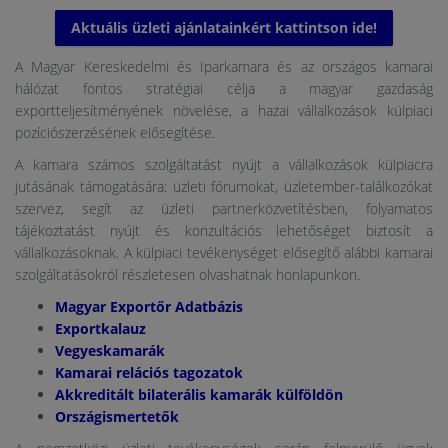
Aktuális üzleti ajánlatainkért kattintson ide!
A Magyar Kereskedelmi és Iparkamara és az országos kamarai
hálózat fontos stratégiai célja a magyar gazdaság
exportteljesítményének növelése, a hazai vállalkozások külpiaci
pozíciószerzésének elősegítése.
A kamara számos szolgáltatást nyújt a vállalkozások külpiacra
jutásának támogatására: üzleti fórumokat, üzletember-találkozókat
szervez, segít az üzleti partnerközvetítésben, folyamatos
tájékoztatást nyújt és konzultációs lehetőséget biztosít a
vállalkozásoknak. A külpiaci tevékenységet elősegítő alábbi kamarai
szolgáltatásokról részletesen olvashatnak honlapunkon.
Magyar Exportőr Adatbázis
Exportkalauz
Vegyeskamarák
Kamarai relációs tagozatok
Akkreditált bilaterális kamarák külföldön
Országismertetők