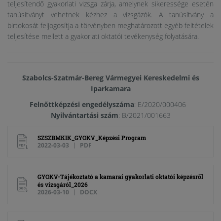
teljesítendő gyakorlati vizsga zárja, amelynek sikeressége esetén
tanúsítványt vehetnek kézhez a vizsgázók. A tanúsítvány a
birtokosát feljogosítja a törvényben meghatározott egyéb feltételek
teljesítése mellett a gyakorlati oktatói tevékenység folyatására.
Szabolcs-Szatmár-Bereg Vármegyei Kereskedelmi és
Iparkamara
Felnőttképzési engedélyszáma
: E/2020/000406
Nyilvántartási szám
: B/2021/001663
SZSZBMKIK_GYOKV_Képzési Program
2022-03-03
PDF
GYOKV-Tájékoztató a kamarai gyakorlati oktatói képzésről
és vizsgáról_2026
2026-03-10
DOCX