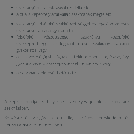
szakirányú mestervizsgával rendelkezik
a duális képzőhely által vállalt szakmának megfelelő
szakirányú felsőfokú szakképzettséggel és legalább kétéves
szakirányú szakmai gyakorlattal,
felsőfokú végzettséggel, szakirányú középfokú
szakképzettséggel és legalább
ötéves szakirányú szakmai
gyakorlattal vagy
az egészségügyi ágazat tekintetében: egészségügyi
gyakorlatvezető szakképesítéssel rendelkezik vagy
a hatvanadik életévét betöltötte.
A képzés módja és helyszíne: személyes jelenléttel Kamaránk
székházában.
Képzésre és vizsgára a területileg illetékes kereskedelmi és
iparkamaráknál lehet jelentkezni.