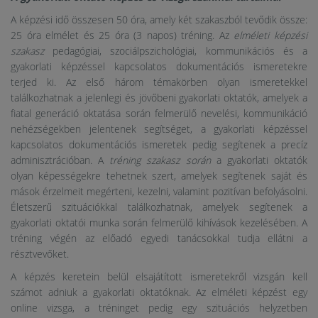
A képzési idő összesen 50 óra, amely két szakaszból tevődik össze:
25 óra elmélet és 25 óra (3 napos) tréning. Az
elméleti képzési
szakasz
pedagógiai, szociálpszichológiai, kommunikációs és a
gyakorlati képzéssel kapcsolatos dokumentációs ismeretekre
terjed ki. Az első három témakörben olyan ismeretekkel
találkozhatnak a jelenlegi és jövőbeni gyakorlati oktatók, amelyek a
fiatal generáció oktatása során felmerülő nevelési, kommunikáció
nehézségekben jelentenek segítséget, a gyakorlati képzéssel
kapcsolatos dokumentációs ismeretek pedig segítenek a precíz
adminisztrációban. A
tréning szakasz során
a gyakorlati oktatók
olyan képességekre tehetnek szert, amelyek segítenek saját és
mások érzelmeit megérteni, kezelni, valamint pozitívan befolyásolni.
Életszerű szituációkkal találkozhatnak, amelyek segítenek a
gyakorlati oktatói munka során felmerülő kihívások kezelésében. A
tréning végén az előadó egyedi tanácsokkal tudja ellátni a
résztvevőket.
A képzés keretein belül elsajátított ismeretekről vizsgán kell
számot adniuk a gyakorlati oktatóknak. Az elméleti képzést egy
online vizsga, a tréninget pedig egy szituációs helyzetben