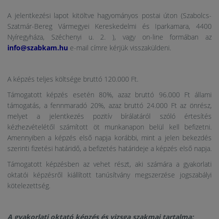
A jelentkezési lapot kitöltve hagyományos postai úton (Szabolcs-
Szatmár-Bereg Vármegyei Kereskedelmi és Iparkamara, 4400
Nyíregyháza, Széchenyi u. 2. ), vagy on-line formában az
info@szabkam.hu
e-mail címre kérjük visszaküldeni.
A képzés teljes költsége bruttó 120.000 Ft.
Támogatott képzés esetén 80%, azaz bruttó 96.000 Ft állami
támogatás, a fennmaradó 20%, azaz bruttó 24.000 Ft az önrész,
melyet a jelentkezés pozitív bírálatáról szóló értesítés
kézhezvételétől számított öt munkanapon belül kell befizetni.
Amennyiben a képzés első napja korábbi, mint a jelen bekezdés
szerinti fizetési határidő, a befizetés határideje a képzés első napja.
Támogatott képzésben az vehet részt, aki számára a gyakorlati
oktatói képzésről kiállított tanúsítvány megszerzése jogszabályi
kötelezettség.
A gyakorlati oktató képzés és vizsga szakmai tartalma: