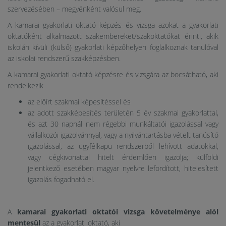
szervezésében – megyénként valósul meg.
A kamarai gyakorlati oktató képzés és vizsga azokat a gyakorlati
oktatóként alkalmazott szakembereket/szakoktatókat érinti, akik
iskolán kívüli (külső) gyakorlati képzőhelyen foglalkoznak tanulóval
az iskolai rendszerű szakképzésben.
A kamarai gyakorlati oktató képzésre és vizsgára az bocsátható, aki
rendelkezik
az előírt szakmai képesítéssel és
az adott szakképesítés területén 5 év szakmai gyakorlattal,
és azt 30 napnál nem régebbi munkáltatói igazolással vagy
vállalkozói igazolvánnyal, vagy a nyilvántartásba vételt tanúsító
igazolással, az ügyfélkapu rendszerből lehívott adatokkal,
vagy cégkivonattal hitelt érdemlően igazolja; külföldi
jelentkező esetében magyar nyelvre lefordított, hitelesített
igazolás fogadható el.
A
kamarai gyakorlati oktatói vizsga követelménye alól
mentesül
az a gyakorlati oktató, aki