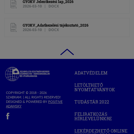
GYOKV Jelentkezési lap_2026
2026-03-10
DOCX
GYOKV_Adatkezelési tájékoztató_2026
2026-03-10
DOCX
Szabolcs-
ADATVÉDELEM
Szatmár-
Bereg
LETÖLTHETŐ
Megyei
NYOMTATVÁNYOK
Kereskedelmi
COPYRIGHT © 2018 - 2026
SZABKAM. |
ALL RIGHTS RESERVED!
és
TUDÁSTÁR 2022
DESIGNED & POWERED BY
POSITIVE
(OPEN
Iparkamara
(OPEN
ADAMSKY
IN
IN
(open in new window)
NEW
FELIRATKOZÁS
NEW
WINDOW)
HÍRLEVELÜNKRE
WINDOW)
LEKÉRDEZHETŐ ONLINE