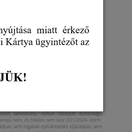
ktronikus ügyintézés során elektronikusan
y a gazdálkodó szervezetek eleget tudjanak
natkozó kötelezettségüknek, a gazdálkodó
ronikus aláírással
rendelkezni.
y ahhoz személyi azonosító okmánnyal (személyi
éttel egyenértékű személyazonosítás szükséges, ez
igazolványt ad, ez a tanúsítvány. Ezen túlmenően
zsgált (hardver)eszközön tárol a szolgáltató. Ez
Unióban mindenki köteles elfogadni, és az a kézi
írás ún. teljes bizonyító erejű magánokiratot hoz
dinak elfogadni, és annak kell bizonyítani az okirat
l az irat valódiságát, aki az okiratot bemutatja). A
ti, hogy minden hatóság köteles elfogadni, hogy az
szerepel.
tonságú elektronikus aláírás nem hoz létre
sített tanúsítvány nélküli fokozott biztonságú
tó erejű nem, és hiteles sem lesz (321/2024. korm.
ásban, sem ingatlan-nyilvántartási eljárásban, sem