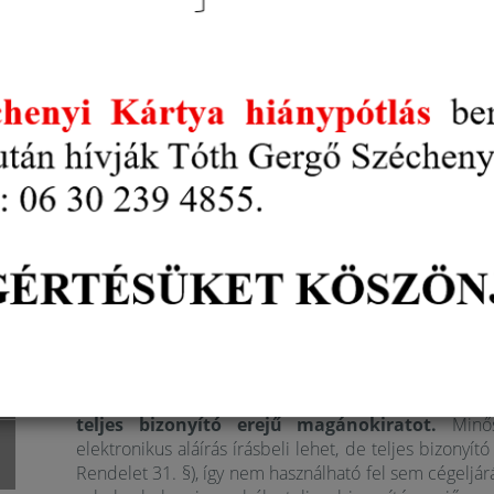
31-én véglegesen
kivezetésre került.
Mivel ele
kell hitelesíteni az iratokat, így ahhoz, hog
tenni az elektronikus kapcsolattartásra vo
szervezet képviselői kötelesek
minősített elekt
A minősített elektronikus aláírás azt jelenti,
hog
igazolvány, vagy útlevél) történő, a személyes jelenl
alapján a szolgáltató egy névre szóló elektronikus 
kapunk egy úgynevezett titkos kulcsot, amit egy bevi
biztosítja a
biztonság legmagasabb szintjét.
A minősített elektronikus aláírást az egész Európai 
aláírással egyenértékű. A minősített elektronikus alá
létre, ami azt jelenti, hogy a bíróság azt köteles való
valótlanságát, aki vitatja az aláírást (és nem annak kel
minősített elektronikus aláírás hiteles, ami azt jelen
aláírás attól származik, akinek a neve a tanúsítványon 
Ezzel szemben a (jelző nélküli) fokozott biz
teljes bizonyító erejű magánokiratot.
Minő
elektronikus aláírás írásbeli lehet, de teljes bizonyí
Rendelet 31. §), így nem használható fel sem cégeljár