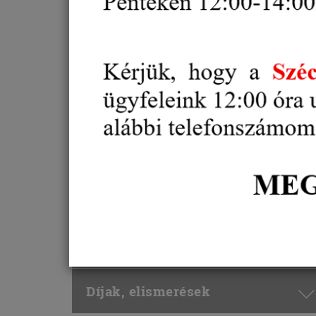
Vállalkozói regisztráció
Alternatív vitarendezés
Oktatás, Képzés
Külgazdaság, külkereskedelem
Gazdaság és
Vállalkozásfejlesztés
Projektek
Díjak, elismerések