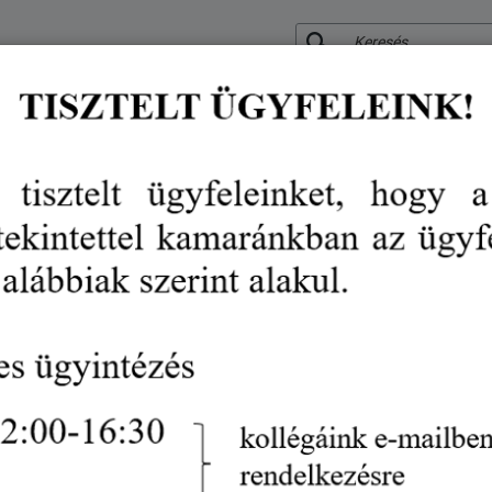
KERESÉS
RÓLUNK
KÖZÉRDEKŰ ADATOK
SZOLGÁLTATÁSO
VÉDJEGY
RENDEZVÉN
Tájékoztatás a minősített elekt
kiegészítés
hírek
tájékoztatás a minősített elektronikus aláírásról-kiegészítés
Innováció
Gazdaságfejlesztés
Jogszabályok
2025. november 06.
Az
AVDH
(Azonosításra Visszavezetett Dokument