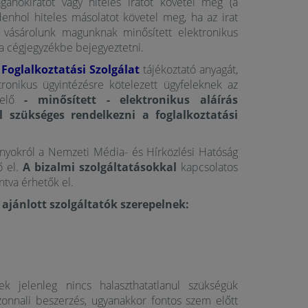
gánokiratot vagy hiteles iratot követel meg (a
nhol hiteles másolatot követel meg, ha az irat
vásárolunk magunknak minősített elektronikus
yt a cégjegyzékbe bejegyeztetni.
Foglalkoztatási Szolgálat
tájékoztató anyagát,
ronikus ügyintézésre kötelezett ügyfeleknek az
elelő
- minősített - elektronikus aláírás
l szükséges rendelkezni a foglalkoztatási
ványokról a Nemzeti Média- és Hírközlési Hatóság
ő el.
A bizalmi szolgáltatásokkal
kapcsolatos
ntva érhetők el.
ajánlott szolgáltatók szerepelnek:
 jelenleg nincs halaszthatatlanul szükségük
azonnali beszerzés, ugyanakkor fontos szem előtt