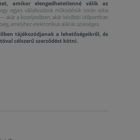
zet, amikor elengedhetetlenné válik az
hogy egyes vállalkozások működésük során soha
r — akár a közeljövőben, akár későbbi időpontban
tség, amelyhez elektronikus aláírás szükséges.
dőben tájékozódjanak a lehetőségeikről, és
tóval célszerű szerződést kötni.