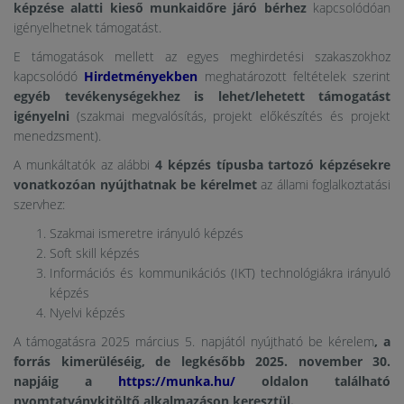
képzése alatti kieső munkaidőre járó bérhez
kapcsolódóan
igényelhetnek támogatást.
E támogatások mellett az egyes meghirdetési szakaszokhoz
kapcsolódó
Hirdetményekben
meghatározott feltételek szerint
egyéb tevékenységekhez is lehet/lehetett támogatást
igényelni
(szakmai megvalósítás, projekt előkészítés és projekt
menedzsment).
A munkáltatók az alábbi
4 képzés típusba tartozó képzésekre
vonatkozóan nyújthatnak be kérelmet
az állami foglalkoztatási
szervhez:
Szakmai ismeretre irányuló képzés
Soft skill képzés
Információs és kommunikációs (IKT) technológiákra irányuló
képzés
Nyelvi képzés
A támogatásra 2025 március 5. napjától nyújtható be kérelem
, a
forrás kimerüléséig, de legkésőbb 2025. november 30.
napjáig a
https://munka.hu/
oldalon található
nyomtatványkitöltő alkalmazáson keresztül.