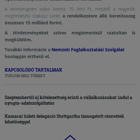
A keretprogram teljes kerete 70 Mrd Ft, melyből a negyedik
meghirdetési szakasz során
a rendelkezésre álló keretösszeg
összesen 15 milliárd forint.
A Hirdetményeket szíves megismerésül csatoltan is
megküldöm.
További információ a
Nemzeti Foglalkoztatási Szolgálat
honlapján érthető el.
KAPCSOLÓDÓ TARTALMAK
TUDJON MEG TÖBBET.
Szeptembertől új kötelezettség érinti a vállalkozásokat: indul a
nyugta-adatszolgáltatás
Kamarai üzleti delegáció Stuttgartba támogatott részvételi
lehetőséggel