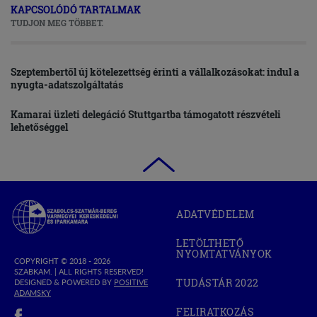
KAPCSOLÓDÓ TARTALMAK
TUDJON MEG TÖBBET.
Szeptembertől új kötelezettség érinti a vállalkozásokat: indul a
nyugta-adatszolgáltatás
Kamarai üzleti delegáció Stuttgartba támogatott részvételi
lehetőséggel
Szabolcs-
ADATVÉDELEM
Szatmár-
Bereg
LETÖLTHETŐ
Megyei
NYOMTATVÁNYOK
Kereskedelmi
COPYRIGHT © 2018 - 2026
SZABKAM. |
ALL RIGHTS RESERVED!
és
TUDÁSTÁR 2022
DESIGNED & POWERED BY
POSITIVE
(OPEN
Iparkamara
(OPEN
ADAMSKY
IN
IN
(open in new window)
NEW
FELIRATKOZÁS
NEW