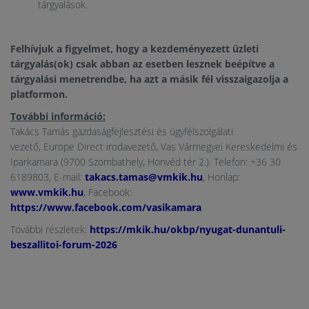
tárgyalások.
Felhívjuk a figyelmet, hogy a kezdeményezett üzleti
tárgyalás(ok) csak abban az esetben lesznek beépítve a
tárgyalási menetrendbe, ha azt a másik fél visszaigazolja a
platformon.
További információ:
Takács Tamás gazdaságfejlesztési és ügyfélszolgálati
vezető, Europe Direct irodavezető, Vas Vármegyei Kereskedelmi és
Iparkamara (9700 Szombathely, Honvéd tér 2.). Telefon: +36 30
6189803, E-mail:
takacs.tamas@vmkik.hu
, Honlap:
www.vmkik.hu
, Facebook:
https://www.facebook.com/vasikamara
További részletek:
https://mkik.hu/okbp/nyugat-dunantuli-
beszallitoi-forum-2026