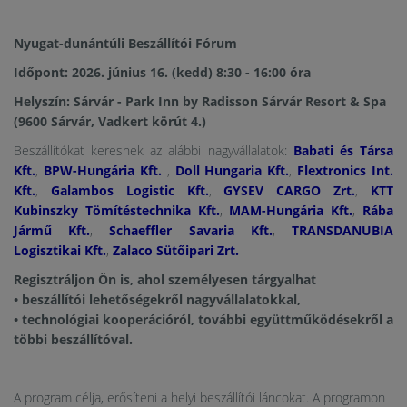
Nyugat-dunántúli Beszállítói Fórum
Időpont: 2026. június 16. (kedd) 8:30 - 16:00 óra
Helyszín: Sárvár - Park Inn by Radisson Sárvár Resort & Spa
(9600 Sárvár, Vadkert körút 4.)
Beszállítókat keresnek az alábbi nagyvállalatok:
Babati és Társa
Kft.
,
BPW-Hungária Kft.
,
Doll Hungaria Kft.
,
Flextronics Int.
Kft.
,
Galambos Logistic Kft.
,
GYSEV CARGO Zrt.
,
KTT
Kubinszky Tömítéstechnika Kft.
,
MAM-Hungária Kft.
,
Rába
Jármű Kft.
,
Schaeffler Savaria Kft.
,
TRANSDANUBIA
Logisztikai Kft.
,
Zalaco Sütőipari Zrt.
Regisztráljon Ön is, ahol személyesen tárgyalhat
• beszállítói lehetőségekről nagyvállalatokkal,
• technológiai kooperációról, további együttműködésekről a
többi beszállítóval.
A program célja, erősíteni a helyi beszállítói láncokat. A programon