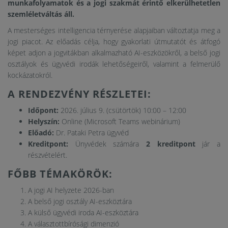
munkafolyamatok és a jogi szakmát érintő elkerülhetetlen
szemléletváltás áll.
A mesterséges intelligencia térnyerése alapjaiban változtatja meg a
jogi piacot. Az előadás célja, hogy gyakorlati útmutatót és átfogó
képet adjon a jogvitákban alkalmazható AI-eszközökről, a belső jogi
osztályok és ügyvédi irodák lehetőségeiről, valamint a felmerülő
kockázatokról.
A RENDEZVÉNY RÉSZLETEI:
Időpont:
2026. július 9. (csütörtök) 10:00 – 12:00
Helyszín:
Online (Microsoft Teams webinárium)
Előadó:
Dr. Pataki Petra ügyvéd
Kreditpont:
Ünyvédek számára
2 kreditpont
jár a
részvételért.
FŐBB TÉMAKÖRÖK:
A jogi AI helyzete 2026-ban
A belső jogi osztály AI-eszköztára
A külső ügyvédi iroda AI-eszköztára
A választottbírósági dimenzió