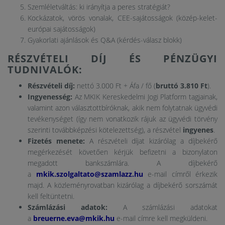
Szemléletváltás: ki irányítja a peres stratégiát?
Kockázatok, vörös vonalak, CEE-sajátosságok (közép-kelet-
európai sajátosságok)
Gyakorlati ajánlások és Q&A (kérdés-válasz blokk)
RÉSZVÉTELI DÍJ ÉS PÉNZÜGYI
TUDNIVALÓK:
Részvételi díj:
nettó 3.000 Ft + Áfa / fő (
bruttó 3.810 Ft
).
Ingyenesség:
Az MKIK Kereskedelmi Jogi Platform tagjainak,
valamint azon választottbíróknak, akik nem folytatnak ügyvédi
tevékenységet (így nem vonatkozik rájuk az ügyvédi törvény
szerinti továbbképzési kötelezettség), a részvétel
ingyenes
.
Fizetés menete:
A részvételi díjat kizárólag a díjbekérő
megérkezését követően kérjük befizetni a bizonylaton
megadott bankszámlára. A díjbekérő
a
mkik.szolgaltato@szamlazz.hu
e-mail címről érkezik
majd. A közleményrovatban kizárólag a díjbekérő sorszámát
kell feltüntetni.
Számlázási adatok:
A számlázási adatokat
a
breuerne.eva@mkik.hu
e-mail címre kell megküldeni.