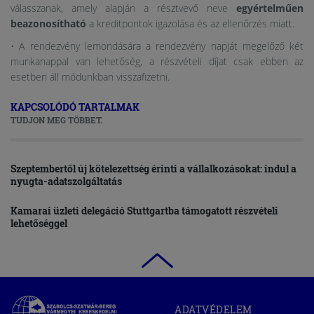
válasszanak, amely alapján a résztvevő neve
egyértelműen
beazonosítható
a kreditpontok igazolása és az ellenőrzés miatt.
• A rendezvény lemondására a rendezvény napját megelőző két
munkanappal van lehetőség, a részvételi díjat csak ebben az
esetben áll módunkban visszafizetni.
KAPCSOLÓDÓ TARTALMAK
TUDJON MEG TÖBBET.
Szeptembertől új kötelezettség érinti a vállalkozásokat: indul a
nyugta-adatszolgáltatás
Kamarai üzleti delegáció Stuttgartba támogatott részvételi
lehetőséggel
Szabolcs-
ADATVÉDELEM