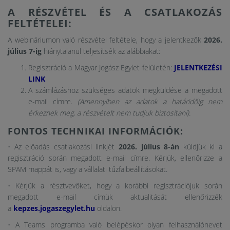
A RÉSZVÉTEL ÉS A CSATLAKOZÁS
FELTÉTELEI:
A webináriumon való részvétel feltétele, hogy a jelentkezők
2026.
július 7-ig
hiánytalanul teljesítsék az alábbiakat:
Regisztráció a Magyar Jogász Egylet felületén:
JELENTKEZÉSI
LINK
A számlázáshoz szükséges adatok megküldése a megadott
e-mail címre.
(Amennyiben az adatok a határidőig nem
érkeznek meg, a részvételt nem tudjuk biztosítani).
FONTOS TECHNIKAI INFORMÁCIÓK:
• Az előadás csatlakozási linkjét
2026. július 8-án
küldjük ki a
regisztráció során megadott e-mail címre. Kérjük, ellenőrizze a
SPAM mappát is, vagy a vállalati tűzfalbeállításokat.
• Kérjük a résztvevőket, hogy a korábbi regisztrációjuk során
megadott e-mail címük aktualitását ellenőrizzék
a
kepzes.jogaszegylet.hu
oldalon.
• A Teams programba való belépéskor olyan felhasználónevet