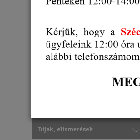
Vállalkozói regisztráció
Alternatív vitarendezés
Oktatás, Képzés
Külgazdaság, külkereskedelem
Gazdaság és
Vállalkozásfejlesztés
Projektek
Díjak, elismerések