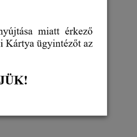
 (MTÜ), hogy megismerje a Booking.com
kább a családi vállalkozások által működtetett
ásfoglaló platform pénzügyi rendszerének nyári
eményben tájékoztatta a szállásadó partnereit az
si ütemezés július 27-e utáni helyreállításáról.
kről számolnak be, valamint az ügyfélszolgálat is
ett hatóságokkal, a bajba jutott vállalkozások
ltak kérdéseit a
jogsegely@mtu.gov.hu
e-mail