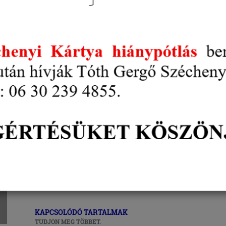
indított a Magyar Turisztikai Ügynökség
késedelmes fizetésének hatásait.
Az eddigi kitöltések alapján kiderült, hogy legin
szálláshelyeket érinti a probléma. Az online száll
karbantartásra hivatkozva a Booking előzetesen közl
utalások várható csúszásáról és a megszokott fizeté
Azonban a szállásadók jelenleg is késedelmes fizetése
akadozik.
Az MTÜ egyeztetést kezdeményez a témában az érint
számára pedig jogsegély szolgálatot indít. A károsu
címen fogadják.
KAPCSOLÓDÓ TARTALMAK
TUDJON MEG TÖBBET.