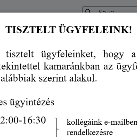
KERESÉS
RÓLUNK
KÖZÉRDEKŰ ADATOK
SZOLGÁLTATÁSO
VÉDJEGY
RENDEZVÉN
Jogsegély a Booking.com késed
kapcsolatban
hírek
jogsegély a booking.com késedelmes fizetéseivel kapcsolatban
Turizmus
Vendéglátás
2023. augusztus 25.
A
Nemzeti Adatszolgáltató Központban
regi