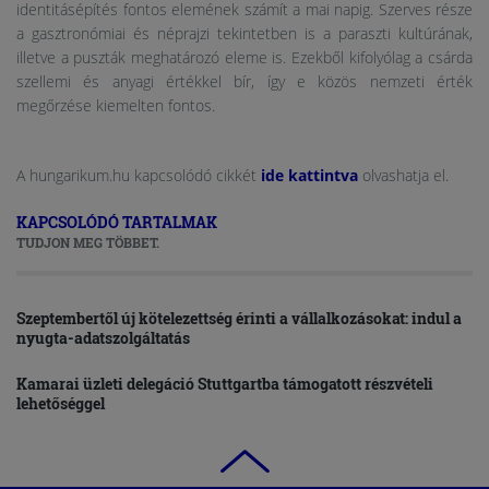
identitásépítés fontos elemének számít a mai napig. Szerves része
a gasztronómiai és néprajzi tekintetben is a paraszti kultúrának,
illetve a puszták meghatározó eleme is. Ezekből kifolyólag a csárda
szellemi és anyagi értékkel bír, így e közös nemzeti érték
megőrzése kiemelten fontos.
A hungarikum.hu kapcsolódó cikkét
ide kattintva
olvashatja el.
KAPCSOLÓDÓ TARTALMAK
TUDJON MEG TÖBBET.
Szeptembertől új kötelezettség érinti a vállalkozásokat: indul a
nyugta-adatszolgáltatás
Kamarai üzleti delegáció Stuttgartba támogatott részvételi
lehetőséggel