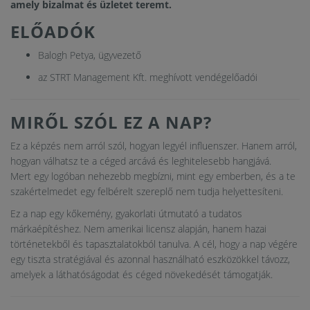
amely bizalmat és üzletet teremt.
ELŐADÓK
Balogh Petya, ügyvezető
az STRT Management Kft. meghívott vendégelőadói
MIRŐL SZÓL EZ A NAP?
Ez a képzés nem arról szól, hogyan legyél influenszer. Hanem arról,
hogyan válhatsz te a céged arcává és leghitelesebb hangjává.
Mert egy logóban nehezebb megbízni, mint egy emberben, és a te
szakértelmedet egy felbérelt szereplő nem tudja helyettesíteni.
Ez a nap egy kőkemény, gyakorlati útmutató a tudatos
márkaépítéshez. Nem amerikai licensz alapján, hanem hazai
történetekből és tapasztalatokból tanulva. A cél, hogy a nap végére
egy tiszta stratégiával és azonnal használható eszközökkel távozz,
amelyek a láthatóságodat és céged növekedését támogatják.