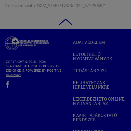
Projektazonosító: NGM_SZERZ/173/3/2024_SZSZBKIK/1
Szabolcs-
ADATVÉDELEM
Szatmár-
Bereg
LETÖLTHETŐ
Megyei
NYOMTATVÁNYOK
Kereskedelmi
COPYRIGHT © 2018 - 2026
SZABKAM. |
ALL RIGHTS RESERVED!
és
TUDÁSTÁR 2022
DESIGNED & POWERED BY
POSITIVE
(OPEN
Iparkamara
(OPEN
ADAMSKY
IN
IN
(open in new window)
NEW
FELIRATKOZÁS
NEW
WINDOW)
HÍRLEVELÜNKRE
WINDOW)
LEKÉRDEZHETŐ ONLINE
NYILVÁNTARTÁS
(OPEN
IN
NEW
KAVIR TÁJÉKOZTATÓ
WINDOW)
RENDSZER
(OPEN
IN
NEW