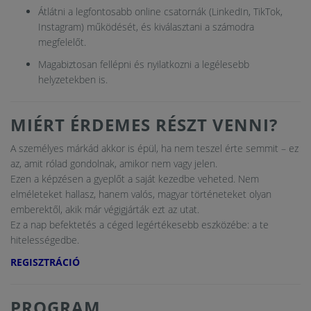
Átlátni a legfontosabb online csatornák (LinkedIn, TikTok,
Instagram) működését, és kiválasztani a számodra
megfelelőt.
Magabiztosan fellépni és nyilatkozni a legélesebb
helyzetekben is.
MIÉRT ÉRDEMES RÉSZT VENNI?
A személyes márkád akkor is épül, ha nem teszel érte semmit – ez
az, amit rólad gondolnak, amikor nem vagy jelen.
Ezen a képzésen a gyeplőt a saját kezedbe veheted. Nem
elméleteket hallasz, hanem valós, magyar történeteket olyan
emberektől, akik már végigjárták ezt az utat.
Ez a nap befektetés a céged legértékesebb eszközébe: a te
hitelességedbe.
REGISZTRÁCIÓ
PROGRAM