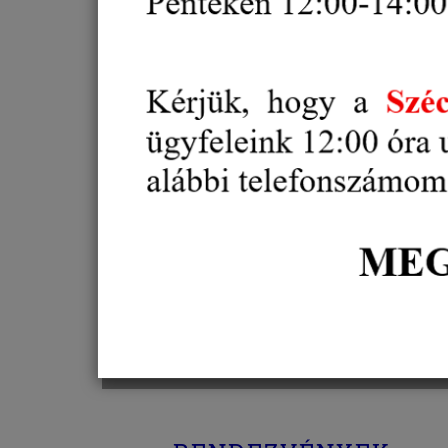
Alternatív vitarendezés
Oktatás, Képzés
Külgazdaság, külkereskedelem
Gazdaság és
Vállalkozásfejlesztés
Projektek
Díjak, elismerések