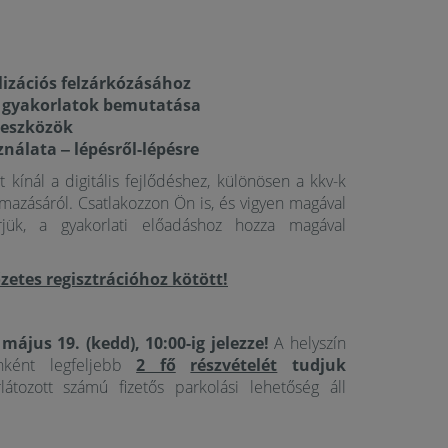
lizációs felzárkózásához
jó gyakorlatok bemutatása
s eszközök
ználata ‒ lépésről-lépésre
kínál a digitális fejlődéshez, különösen a kkv-k
lmazásáról. Csatlakozzon Ön is, és vigyen magával
érjük, a gyakorlati előadáshoz hozza magával
zetes regisztrációhoz kötött!
 május 19. (kedd), 10:00-ig jelezze!
A helyszín
enként legfeljebb
2 fő
részvételét
tudjuk
tozott számú fizetős parkolási lehetőség áll