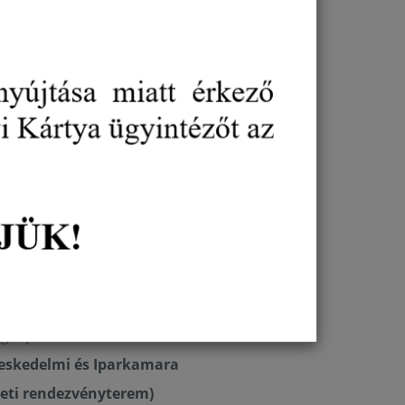
art a digitális világgal, hanem naprakész
MVP 2.0
) pontosan ezt kínálja:
k digitális fejlődéséhez, versenyképességük
i digitális felkészültségét és jelenlétét,
tozó piaci igényekre.
egyházán, 2026.május 20.
t a digitális világgal, hanem naprakész benne!
) pontosan ezt kínálja: gyakorlatorientált tudást és
képességük növeléséhez. A program segítségével
növelheti bevételeit, és gyorsan reagálhat a változó
 a Magyar Kereskedelmi és Iparkamara
„Digitális
ináriuma is, amely üzleti folyamatokban is
I-szakértő szakmai irányításával. A Modern
bolcs-Szatmár-Bereg Vármegyei Kereskedelmi és
ghívjuk Önt!
eskedelmi és Iparkamara
eleti rendezvényterem)