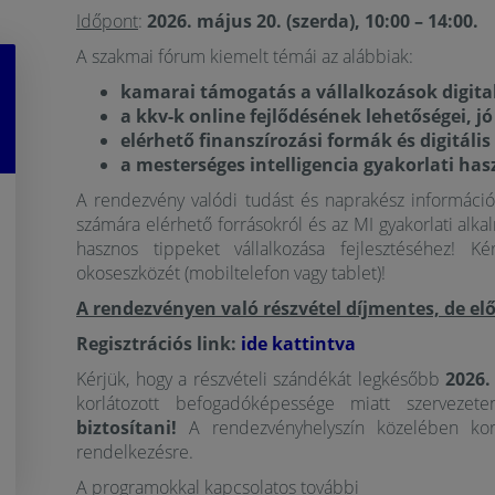
Időpont
:
2026. május 20. (szerda), 10:00 – 14:00.
A szakmai fórum kiemelt témái az alábbiak:
kamarai támogatás a vállalkozások digita
a kkv-k online fejlődésének lehetőségei, 
elérhető finanszírozási formák és digitáli
a mesterséges intelligencia gyakorlati has
A rendezvény valódi tudást és naprakész információt 
számára elérhető forrásokról és az MI gyakorlati alka
hasznos tippeket vállalkozása fejlesztéséhez! K
okoseszközét (mobiltelefon vagy tablet)!
A rendezvényen való részvétel díjmentes, de elő
Regisztrációs link:
ide kattintva
Kérjük, hogy a részvételi szándékát legkésőbb
2026.
korlátozott befogadóképessége miatt szervezet
biztosítani!
A rendezvényhelyszín közelében korlá
rendelkezésre.
A programokkal kapcsolatos további