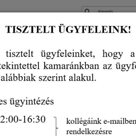
KERESÉS
RÓLUNK
KÖZÉRDEKŰ ADATOK
SZOLGÁLTATÁSO
VÉDJEGY
RENDEZVÉN
Online jelenlét, digitalizáció é
Sikeres vállalkozás!
rendezvények
online jelenlét, digitalizáció és mesterséges intelligen
Rendezvény időpontja:
2026-05-20 10:00
- 2026-05-
Rendezvény helyszíne:
SZSZBVKIK Nyíregyháza, Szé