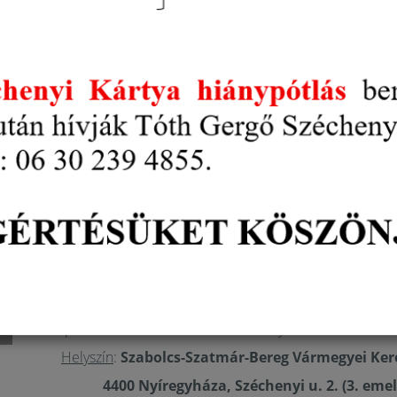
Képzelje el, hogy vállalkozása nemcsak lépést t
benne! A
Modern Vállalkozások Programja 2.0 (
gyakorlatorientált tudást és támogatást a kkv-
növeléséhez. A program segítségével megerősíthet
növelheti bevételeit, és gyorsan reagálhat a vál
Kamarai Digitalizációs nap kkv-k számára Nyír
Tisztelt Vállalkozó!
Képzelje el, hogy vállalkozása nemcsak lépést tar
A
Modern Vállalkozások Programja 2.0 (MVP 2.0
támogatást a kkv-k digitális fejlődéséhez, verseny
megerősítheti digitális felkészültségét és jelenlétét, 
piaci igényekre. Ebben nyújt gyakorlati segítséget
Ébresztő!”
című mesterséges intelligencia szem
alkalmazható megoldásokat kínál Kerek István A
Vállalkozások Program 2.0 projekt, valamint a Sza
Iparkamara közös szakmai eseményére tisztelettel me
Helyszín
:
Szabolcs-Szatmár-Bereg Vármegyei Ker
4400 Nyíregyháza, Széchenyi u. 2. (3. em