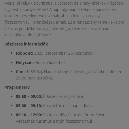
Merülj el velünk a turizmus, a vadászat és a helyi értékek világában
egy festői környezetben! A nap folyamán értékes előadások és
kötetlen beszélgetések várnak, ahol a fókuszban a nyári
főszezonon túli lehetőségek állnak. Ez a rendezvény remek alkalom
a közös gondolkodásra, új ötletek gyűjtésére és a szakmai
kapcsolatok elmélyítésére.
Részletes információk
Időpont:
2025. szeptember 25. (csütörtök)
Helyszín:
Vinnai Vadászház
Cím:
4483 Buj, Nádastó tanya 1. (Nyíregyházától mindössze
25-30 perc autóútra)
Programterv
08:50 – 09:00:
Érkezés és regisztráció
09:00 – 09:10:
Köszöntők és a nap indítása
09:10 – 12:00:
Szakmai előadások és fórum: "Vinnai
Vadászház; turizmus a nyári főszezonon túl"