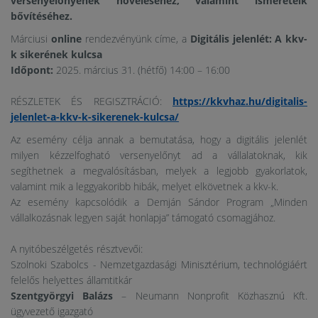
versenyelőnyének növeléséhez, valamint ismereteik
bővítéséhez.
Márciusi
online
rendezvényünk címe, a
Digitális jelenlét: A kkv-
k sikerének kulcsa
Időpont:
2025. március 31. (hétfő) 14:00 – 16:00
RÉSZLETEK ÉS REGISZTRÁCIÓ:
https://kkvhaz.hu/digitalis-
jelenlet-a-kkv-k-sikerenek-kulcsa/
Az esemény célja annak a bemutatása, hogy a digitális jelenlét
milyen kézzelfogható versenyelőnyt ad a vállalatoknak, kik
segíthetnek a megvalósításban, melyek a legjobb gyakorlatok,
valamint mik a leggyakoribb hibák, melyet elkövetnek a kkv-k.
Az esemény kapcsolódik a Demján Sándor Program „Minden
vállalkozásnak legyen saját honlapja” támogató csomagjához.
A nyitóbeszélgetés résztvevői:
Szolnoki Szabolcs - Nemzetgazdasági Minisztérium, technológiáért
felelős helyettes államtitkár
Szentgyörgyi Balázs
– Neumann Nonprofit Közhasznú Kft.
ügyvezető igazgató