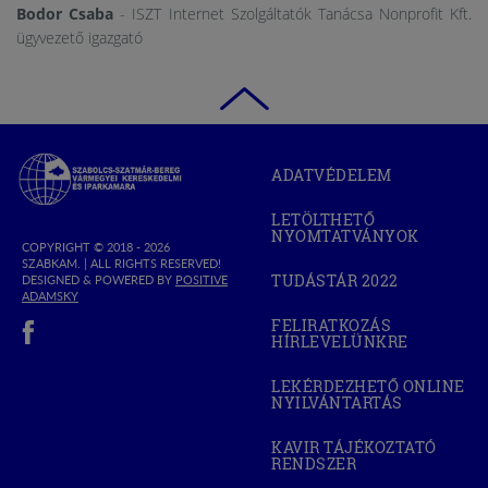
Bodor Csaba
- ISZT Internet Szolgáltatók Tanácsa Nonprofit Kft.
ügyvezető igazgató
Szabolcs-
ADATVÉDELEM
Szatmár-
Bereg
LETÖLTHETŐ
Megyei
NYOMTATVÁNYOK
Kereskedelmi
COPYRIGHT © 2018 - 2026
SZABKAM. |
ALL RIGHTS RESERVED!
és
TUDÁSTÁR 2022
DESIGNED & POWERED BY
POSITIVE
(OPEN
Iparkamara
(OPEN
ADAMSKY
IN
IN
(open in new window)
NEW
FELIRATKOZÁS
NEW
WINDOW)
HÍRLEVELÜNKRE
WINDOW)
LEKÉRDEZHETŐ ONLINE
NYILVÁNTARTÁS
(OPEN
IN
NEW
KAVIR TÁJÉKOZTATÓ
WINDOW)
RENDSZER
(OPEN
IN